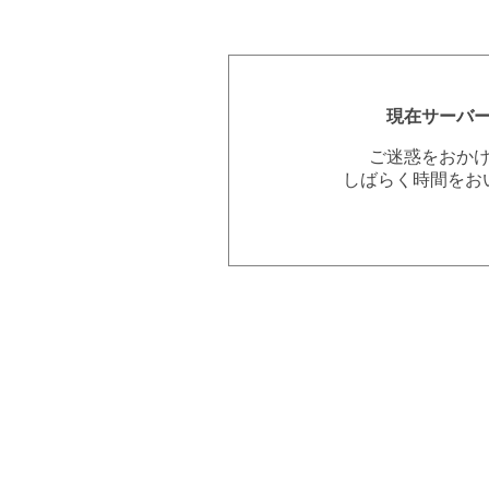
現在サーバ
ご迷惑をおか
しばらく時間をお