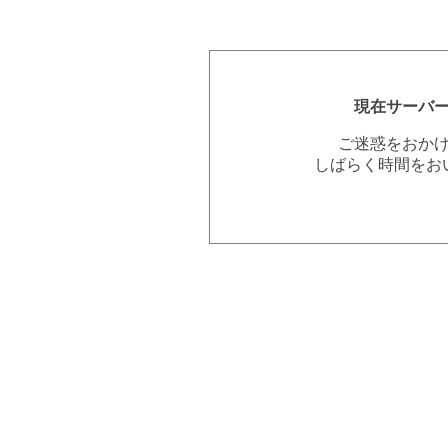
現在サーバ
ご迷惑をおか
しばらく時間をお