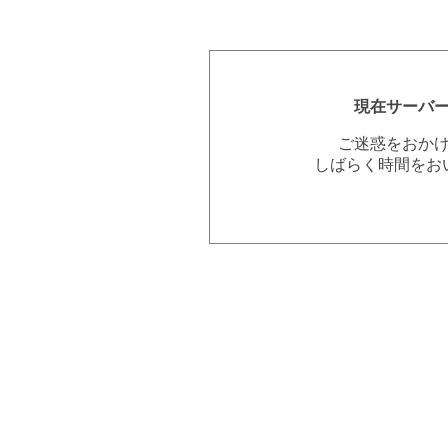
現在サーバ
ご迷惑をおか
しばらく時間をお