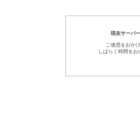
現在サーバ
ご迷惑をおか
しばらく時間をお