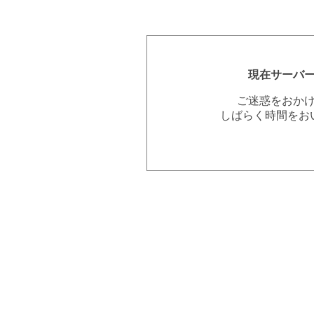
現在サーバ
ご迷惑をおか
しばらく時間をお