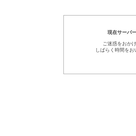
現在サーバ
ご迷惑をおか
しばらく時間をお