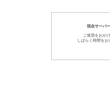
現在サーバ
ご迷惑をおか
しばらく時間をお