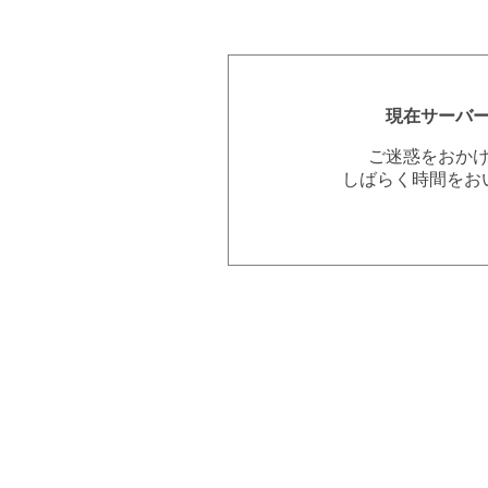
現在サーバ
ご迷惑をおか
しばらく時間をお