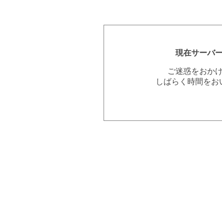
現在サーバ
ご迷惑をおか
しばらく時間をお