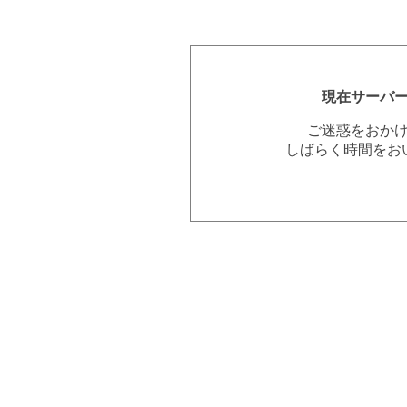
現在サーバ
ご迷惑をおか
しばらく時間をお