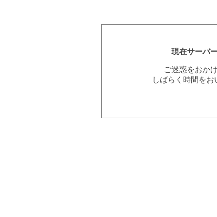
現在サーバ
ご迷惑をおか
しばらく時間をお