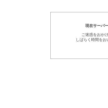
現在サーバ
ご迷惑をおか
しばらく時間をお