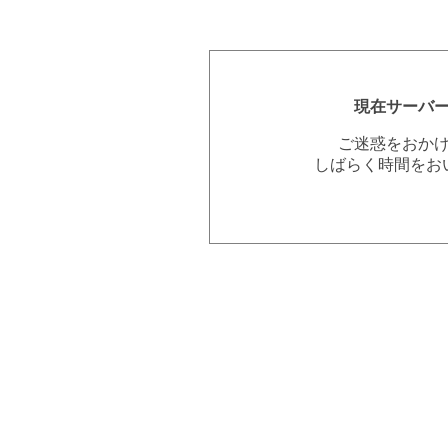
現在サーバ
ご迷惑をおか
しばらく時間をお