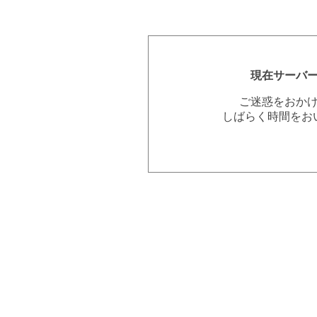
現在サーバ
ご迷惑をおか
しばらく時間をお