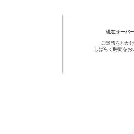
現在サーバ
ご迷惑をおか
しばらく時間をお