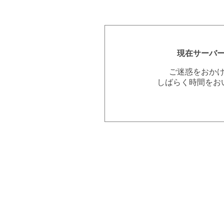
現在サーバ
ご迷惑をおか
しばらく時間をお