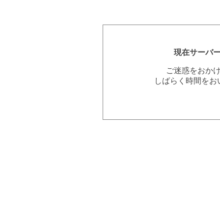
現在サーバ
ご迷惑をおか
しばらく時間をお