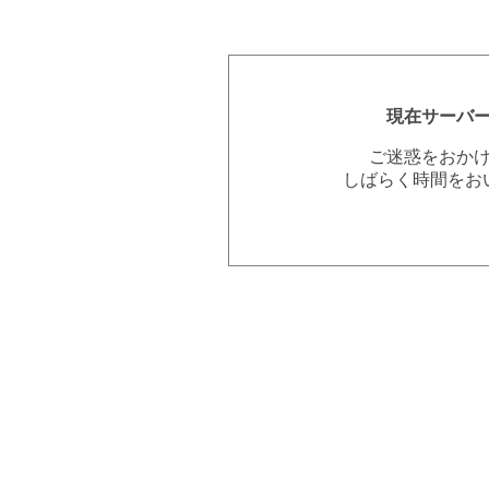
現在サーバ
ご迷惑をおか
しばらく時間をお