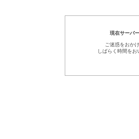
現在サーバ
ご迷惑をおか
しばらく時間をお