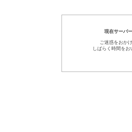
現在サーバ
ご迷惑をおか
しばらく時間をお