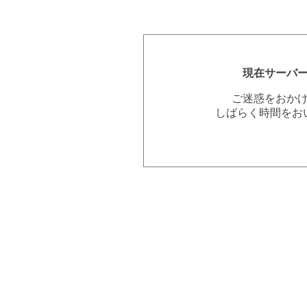
現在サーバ
ご迷惑をおか
しばらく時間をお