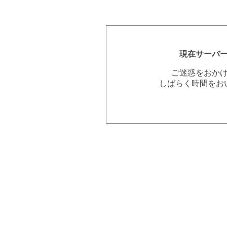
現在サーバ
ご迷惑をおか
しばらく時間をお