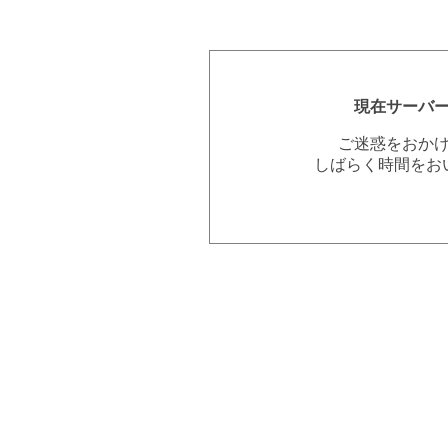
現在サーバ
ご迷惑をおか
しばらく時間をお