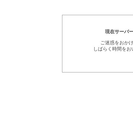
現在サーバ
ご迷惑をおか
しばらく時間をお