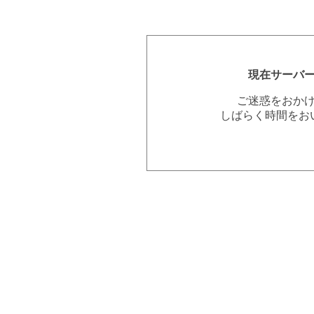
現在サーバ
ご迷惑をおか
しばらく時間をお