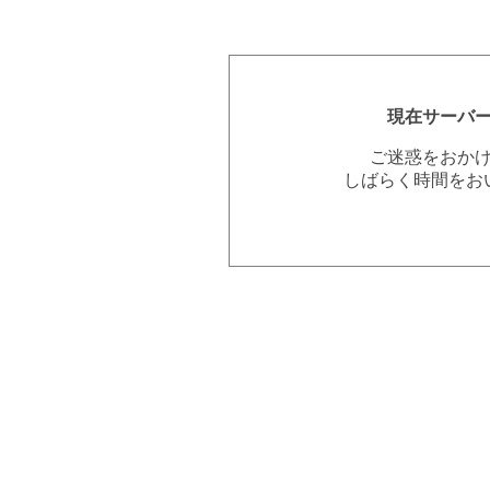
現在サーバ
ご迷惑をおか
しばらく時間をお