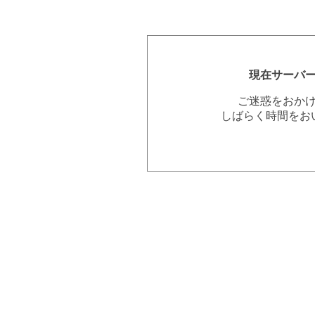
現在サーバ
ご迷惑をおか
しばらく時間をお