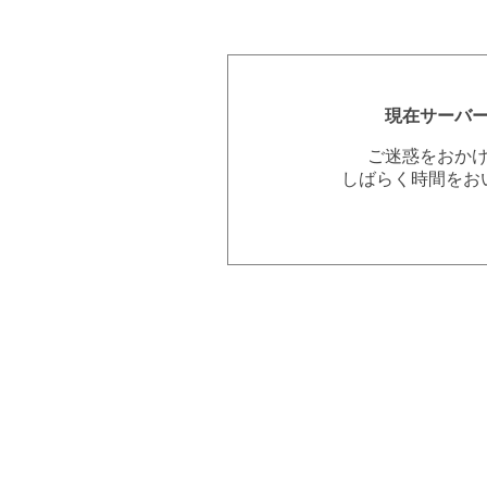
現在サーバ
ご迷惑をおか
しばらく時間をお