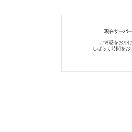
現在サーバ
ご迷惑をおか
しばらく時間をお