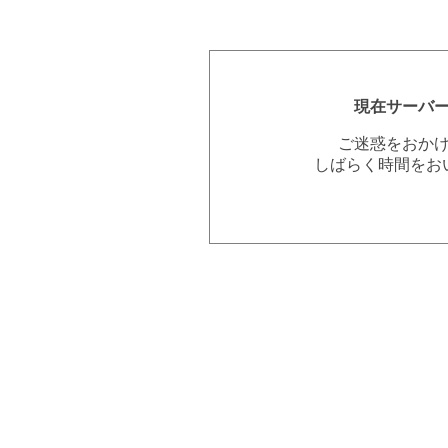
現在サーバ
ご迷惑をおか
しばらく時間をお