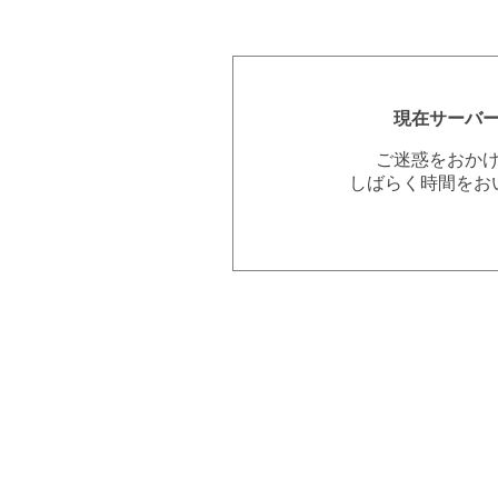
現在サーバ
ご迷惑をおか
しばらく時間をお