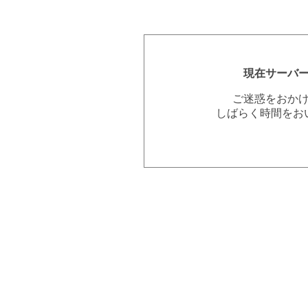
現在サーバ
ご迷惑をおか
しばらく時間をお