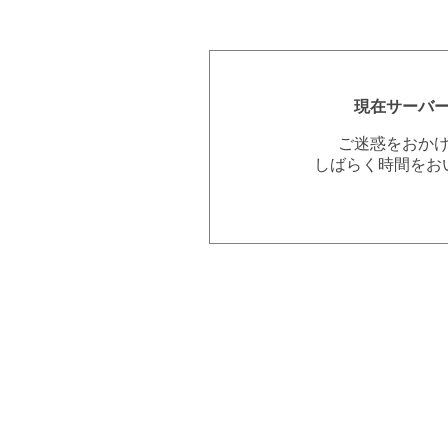
現在サーバ
ご迷惑をおか
しばらく時間をお