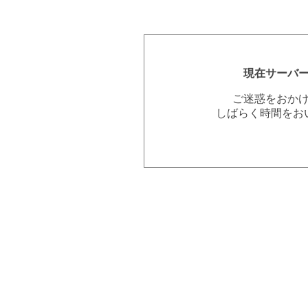
現在サーバ
ご迷惑をおか
しばらく時間をお