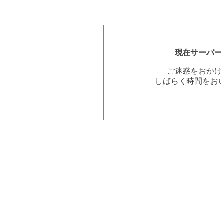
現在サーバ
ご迷惑をおか
しばらく時間をお