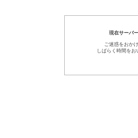
現在サーバ
ご迷惑をおか
しばらく時間をお