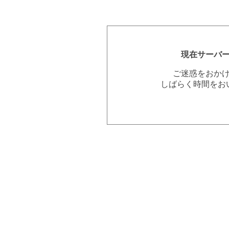
現在サーバ
ご迷惑をおか
しばらく時間をお