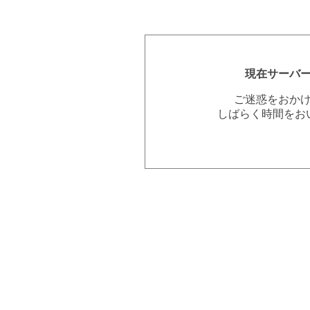
現在サーバ
ご迷惑をおか
しばらく時間をお