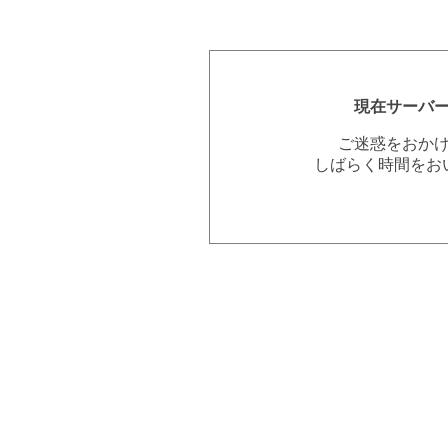
現在サーバ
ご迷惑をおか
しばらく時間をお