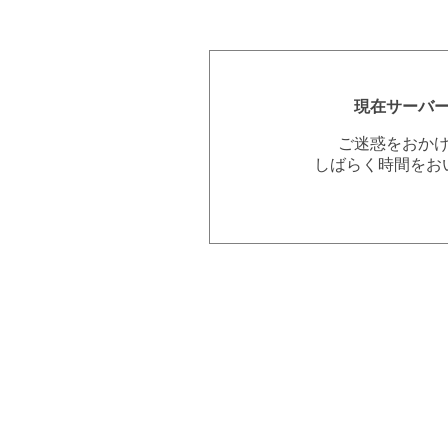
現在サーバ
ご迷惑をおか
しばらく時間をお