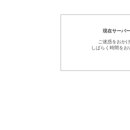
現在サーバ
ご迷惑をおか
しばらく時間をお