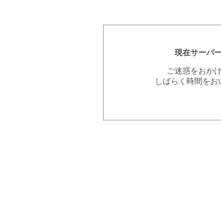
現在サーバ
ご迷惑をおか
しばらく時間をお