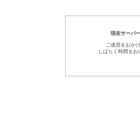
現在サーバ
ご迷惑をおか
しばらく時間をお