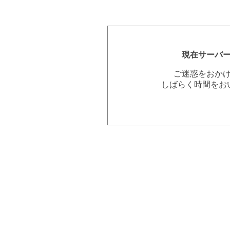
現在サーバ
ご迷惑をおか
しばらく時間をお