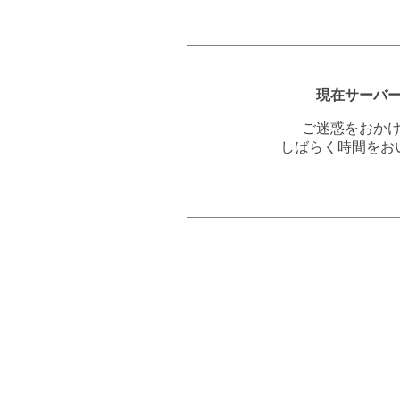
現在サーバ
ご迷惑をおか
しばらく時間をお