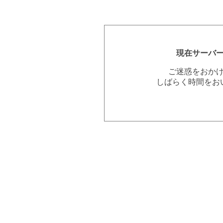
現在サーバ
ご迷惑をおか
しばらく時間をお