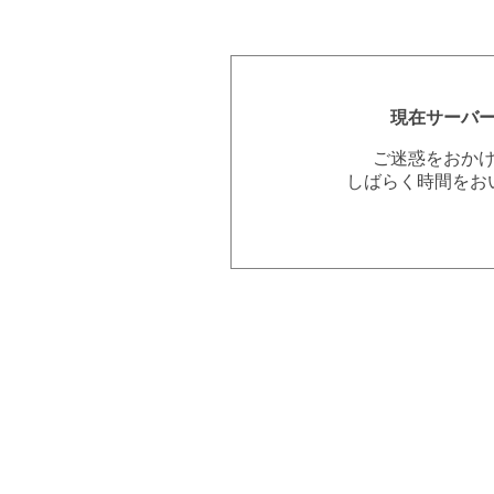
現在サーバ
ご迷惑をおか
しばらく時間をお