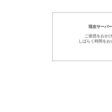
現在サーバ
ご迷惑をおか
しばらく時間をお