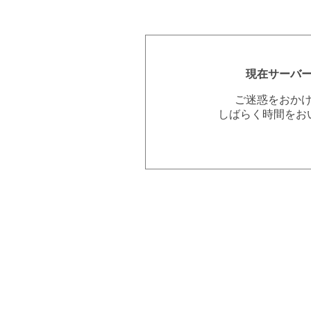
現在サーバ
ご迷惑をおか
しばらく時間をお