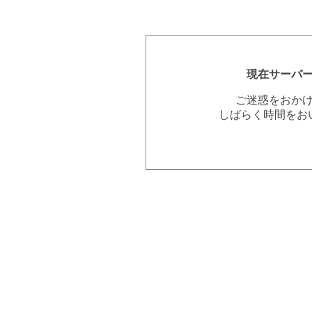
現在サーバ
ご迷惑をおか
しばらく時間をお